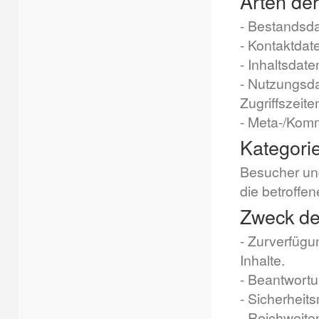
Arten der
- Bestandsda
- Kontaktdat
- Inhaltsdate
- Nutzungsda
Zugriffszeite
- Meta-/Komm
Kategori
Besucher un
die betroffe
Zweck de
- Zurverfügu
Inhalte.
- Beantwortu
- Sicherhei
- Reichweit