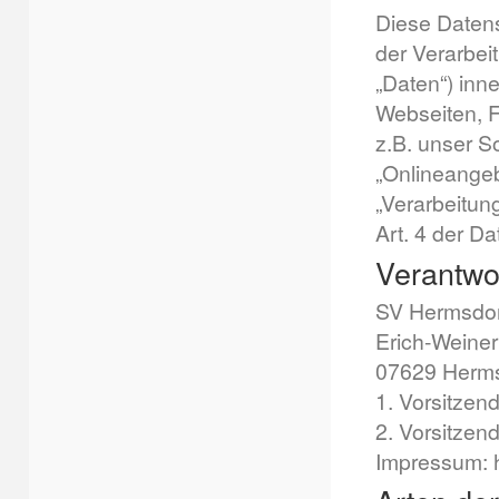
Diese Datens
der Verarbe
„Daten“) inn
Webseiten, F
z.B. unser S
„Onlineangebo
„Verarbeitung
Art. 4 der 
Verantwor
SV Hermsdorf
Erich-Weiner
07629 Herms
1. Vorsitzen
2. Vorsitzen
Impressum: h