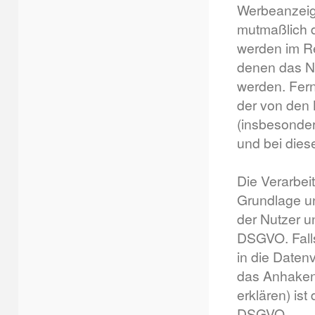
Werbeanzeige
mutmaßlich 
werden im Re
denen das Nu
werden. Fer
der von den
(insbesonder
und bei dies
Die Verarbei
Grundlage un
der Nutzer un
DSGVO. Falls
in die Daten
das Anhaken 
erklären) ist
DSGVO.