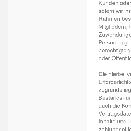
Kunden oder 
sofern wir i
Rahmen best
Mitgliedern,
Zuwendungen 
Personen gem
berechtigten
oder Öffentli
Die hierbei 
Erforderlich
zugrundelieg
Bestands- un
auch die Kont
Vertragsdate
Inhalte und 
zahlungspfli