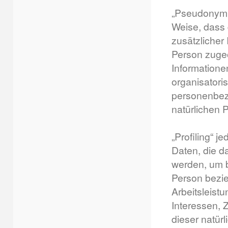
„Pseudonymis
Weise, dass
zusätzlicher
Person zugeo
Information
organisatori
personenbezo
natürlichen
„Profiling“ 
Daten, die d
werden, um b
Person bezi
Arbeitsleistu
Interessen, 
dieser natür