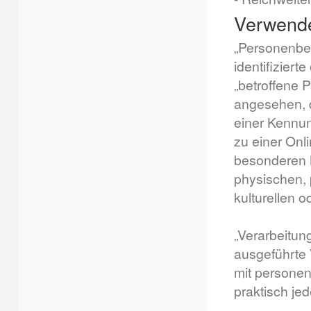
Verwendet
„Personenbez
identifiziert
„betroffene P
angesehen, d
einer Kennu
zu einer Onl
besonderen M
physischen, 
kulturellen o
„Verarbeitung
ausgeführte
mit personen
praktisch je