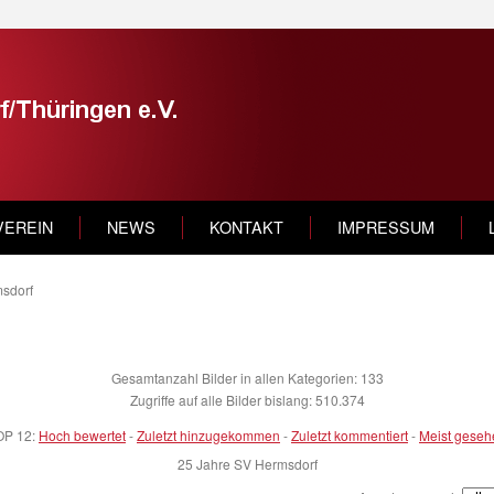
VEREIN
NEWS
KONTAKT
IMPRESSUM
sdorf
Gesamtanzahl Bilder in allen Kategorien: 133
Zugriffe auf alle Bilder bislang: 510.374
OP 12:
Hoch bewertet
-
Zuletzt hinzugekommen
-
Zuletzt kommentiert
-
Meist geseh
25 Jahre SV Hermsdorf