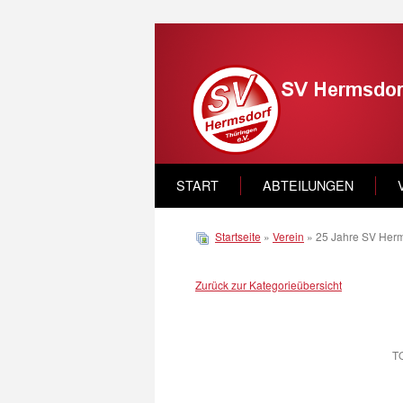
START
ABTEILUNGEN
Startseite
»
Verein
» 25 Jahre SV Herm
Zurück zur Kategorieübersicht
T