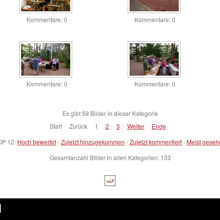
Kommentare: 0
Kommentare: 0
Kommentare: 0
Kommentare: 0
Es gibt 59 Bilder in dieser Kategorie
Start
Zurück
1
2
3
Weiter
Ende
OP 12:
Hoch bewertet
-
Zuletzt hinzugekommen
-
Zuletzt kommentiert
-
Meist geseh
Gesamtanzahl Bilder in allen Kategorien: 133