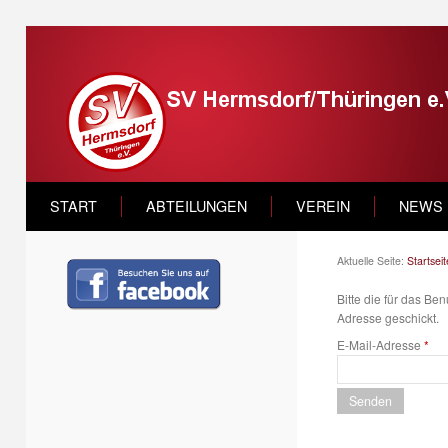
START
ABTEILUNGEN
VEREIN
NEWS
Aktuelle Seite:
Startseit
Bitte die für das B
Adresse geschickt.
E-Mail-Adresse
*
Senden