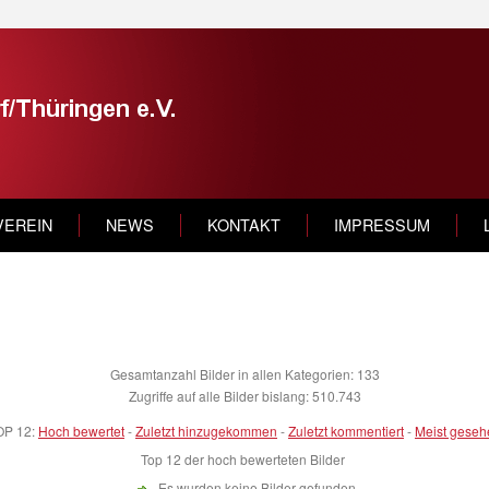
VEREIN
NEWS
KONTAKT
IMPRESSUM
Gesamtanzahl Bilder in allen Kategorien: 133
Zugriffe auf alle Bilder bislang: 510.743
OP 12:
Hoch bewertet
-
Zuletzt hinzugekommen
-
Zuletzt kommentiert
-
Meist geseh
Top 12 der hoch bewerteten Bilder
Es wurden keine Bilder gefunden.