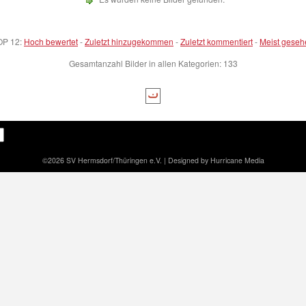
OP 12:
Hoch bewertet
-
Zuletzt hinzugekommen
-
Zuletzt kommentiert
-
Meist geseh
Gesamtanzahl Bilder in allen Kategorien: 133
©2026 SV Hermsdorf/Thüringen e.V. | Designed by Hurricane Media